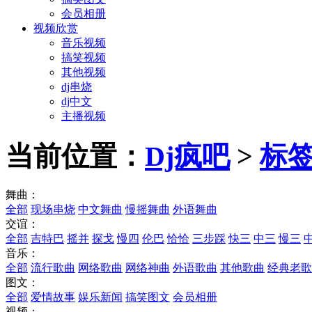
会员相册
视频欣赏
音乐视频
搞笑视频
其他视频
dj串烧
dj中文
主播视频
当前位置：
Dj疯吧
>
标
舞曲：
全部
现场串烧
中文舞曲
慢摇舞曲
外语舞曲
交谊：
全部
吉特巴
摇并
探戈
慢四
伦巴
恰恰
三步踩
快三
中三
慢三
音乐：
全部
流行歌曲
网络歌曲
网络神曲
外语歌曲
其他歌曲
经典老歌
图文：
全部
爱情故事
娱乐新闻
搞笑图文
会员相册
视频：