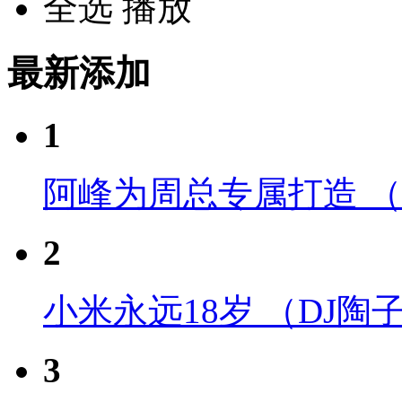
全选
播放
最新添加
1
阿峰为周总专属打造 （D
2
小米永远18岁 （DJ陶子
3