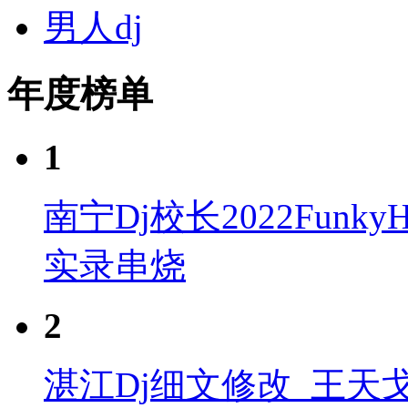
男人dj
年度榜单
1
南宁Dj校长2022Fun
实录串烧
2
湛江Dj细文修改_王天戈 - 