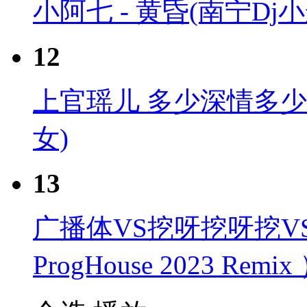
小阿七 - 黄昏(南宁Dj小航
12
上官瑶儿 多少深情多少眼泪
女)
13
广播体VS挖呀挖呀挖VS
ProgHouse 2023 Remix