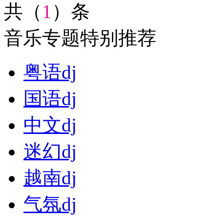
共（
1
）条
音乐专题特别推荐
粤语dj
国语dj
中文dj
迷幻dj
越南dj
气氛dj