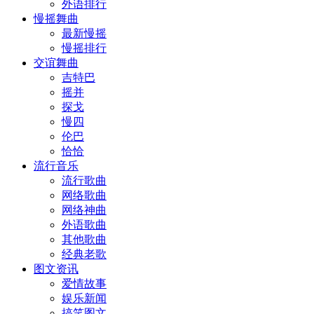
外语排行
慢摇舞曲
最新慢摇
慢摇排行
交谊舞曲
吉特巴
摇并
探戈
慢四
伦巴
恰恰
流行音乐
流行歌曲
网络歌曲
网络神曲
外语歌曲
其他歌曲
经典老歌
图文资讯
爱情故事
娱乐新闻
搞笑图文