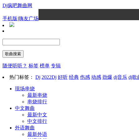
Dj疯吧舞曲网
手机版
|
嗨友广场
随便听听？
标签
榜单
专辑
热门标签：
Dj
2022Dj
好听
经典
伤感
动感
劲爆
dj音乐
dj歌
现场串烧
最新串烧
串烧排行
中文舞曲
最新中文
中文排行
外语舞曲
最新外语